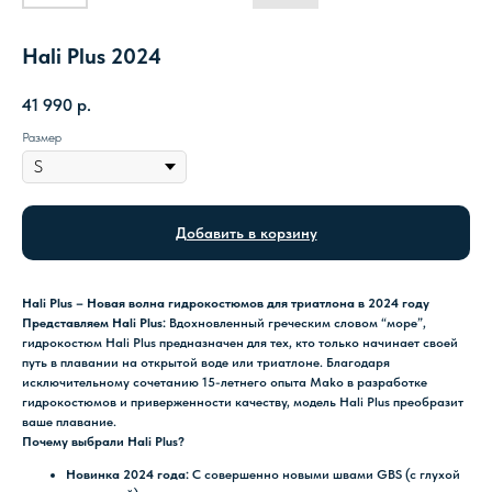
Hali Plus 2024
41 990
р.
Размер
Добавить в корзину
Hali Plus – Новая волна гидрокостюмов для триатлона в 2024 году
Представляем Hali Plus:
Вдохновленный греческим словом “море”,
гидрокостюм Hali Plus предназначен для тех, кто только начинает своей
путь в плавании на открытой воде или триатлоне. Благодаря
исключительному сочетанию 15-летнего опыта Mako в разработке
гидрокостюмов и приверженности качеству, модель Hali Plus преобразит
ваше плавание.
Почему выбрали Hali Plus?
Новинка 2024 года:
С совершенно новыми швами GBS (с глухой