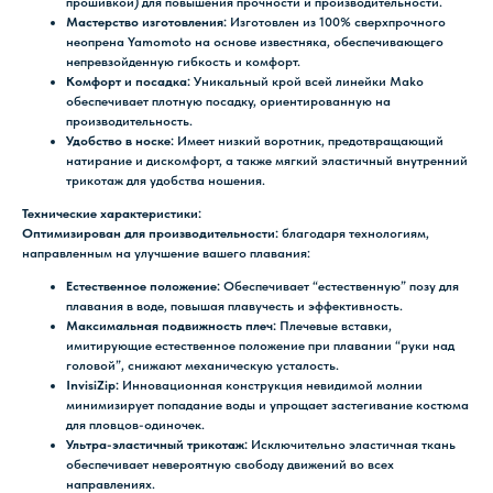
прошивкой) для повышения прочности и производительности.
Мастерство изготовления:
Изготовлен из 100% сверхпрочного
неопрена Yamomoto на основе известняка, обеспечивающего
непревзойденную гибкость и комфорт.
Комфорт и посадка:
Уникальный крой всей линейки Mako
обеспечивает плотную посадку, ориентированную на
производительность.
Удобство в носке:
Имеет низкий воротник, предотвращающий
натирание и дискомфорт, а также мягкий эластичный внутренний
трикотаж для удобства ношения.
Технические характеристики:
Оптимизирован для производительности:
благодаря технологиям,
направленным на улучшение вашего плавания:
Естественное положение:
Обеспечивает “естественную” позу для
плавания в воде, повышая плавучесть и эффективность.
Максимальная подвижность плеч:
Плечевые вставки,
имитирующие естественное положение при плавании “руки над
головой”, снижают механическую усталость.
InvisiZip:
Инновационная конструкция невидимой молнии
минимизирует попадание воды и упрощает застегивание костюма
для пловцов-одиночек.
Ультра-эластичный трикотаж:
Исключительно эластичная ткань
обеспечивает невероятную свободу движений во всех
направлениях.