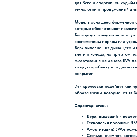
для бега и спортивной ходьбы 
технологии и продуманный диз
Модель оснащена фирменной 
которые обеспечивают исключи
Благодаря этому вы можете ув
заснеженным паркам или утра
Верх выполнен из дышащего и 
влаги и холода, но при этом по
Амортизация на основе
EVA-п
каждую пробежку или длительн
покрытии.
Эти кроссовки подойдут как п
образа жизни, которые ценят б
Характеристики:
Верх:
дышащий и водоот
Технология подошвы:
RB
Амортизация:
EVA-проме
Стелька:
съемная, согре