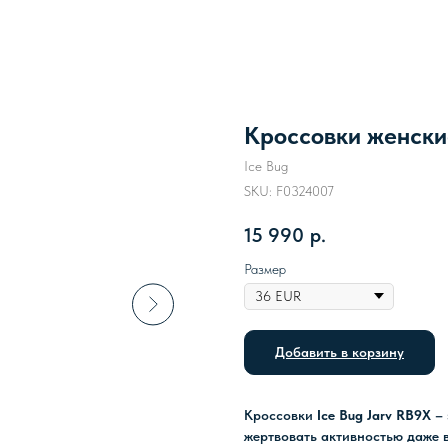
Кроссовки женские
Ice Bug
SKU:
F0324007
15 990
р.
Размер
Добавить в корзину
Кроссовки
Ice Bug Jarv RB9X
–
жертвовать активностью даже 