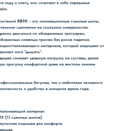
по льду и снегу, они сочетают в себе передовые
айн.
системой
RB9X
– это инновационные съемные шипы,
тельное сцепление на скользких поверхностях.
еренно двигаться по обледенелым тротуарам,
мбованным снежным тропам без риска падения.
водоотталкивающего материала, который защищает от
зволяет ноге "дышать".
одушки
снижает ударную нагрузку на суставы, делая
ую прогулку комфортной даже на жестком зимнем
рофессиональным бегунам, так и любителям активного
езопасность и удобство в холодное время года.
талкивающий материал
9X (13 съемных шипов)
жуточная подошва для комфорта
вающая